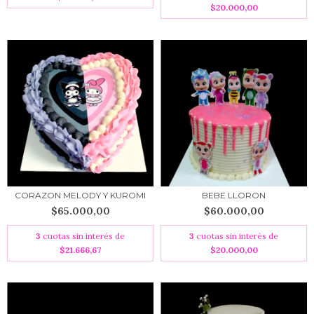
$20.000,00
CORAZON MELODY Y KUROMI
BEBE LLORON
$65.000,00
$60.000,00
3
cuotas sin interés de
3
cuotas sin interés de
$21.666,67
$20.000,00