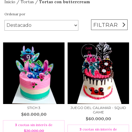
Inicio
/
Tortas
/
Tortas con buttercream
Ordenar por
FILTRAR
STICH 3
JUEGO DEL CALAMAR - SQUID
GAME
$60.000,00
$60.000,00
3
cuotas sin interés de
3
cuotas sin interés de
$20.000,00