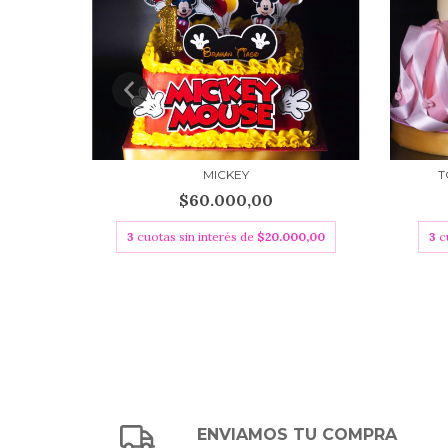
MICKEY
T
$60.000,00
00,00
3
cuotas sin interés de
$20.000,00
3
c
ENVIAMOS TU COMPRA