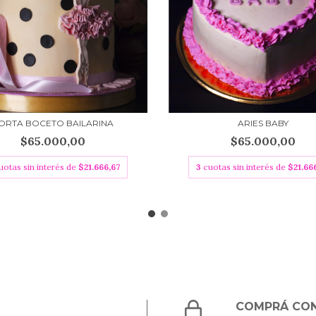
ORTA BOCETO BAILARINA
ARIES BABY
$65.000,00
$65.000,00
uotas sin interés de
$21.666,67
3
cuotas sin interés de
$21.66
COMPRÁ CON