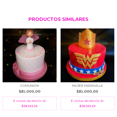
PRODUCTOS SIMILARES
COMUNION
MUJER MARAVILLA
$85.000,00
$85.000,00
3
cuotas sin interés de
3
cuotas sin interés de
$28.333,33
$28.333,33