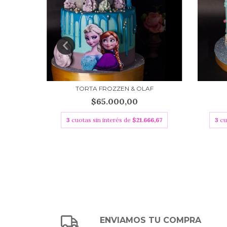
TORTA FROZZEN & OLAF
$65.000,00
6,67
3
cuotas sin interés de
$21.666,67
3
cu
ENVIAMOS TU COMPRA