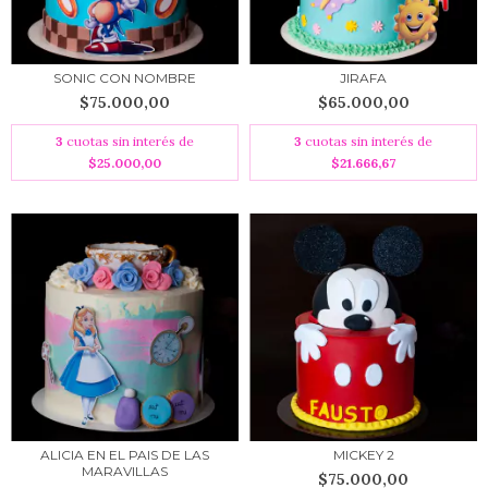
SONIC CON NOMBRE
JIRAFA
$75.000,00
$65.000,00
3
cuotas sin interés de
3
cuotas sin interés de
$25.000,00
$21.666,67
ALICIA EN EL PAIS DE LAS
MICKEY 2
MARAVILLAS
$75.000,00