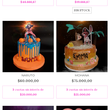
$19.666,67
$46.666,67
SIN STOCK
NARUTO
MOHANA
$60.000,00
$75.000,00
3
cuotas sin interés de
3
cuotas sin interés de
$20.000,00
$25.000,00