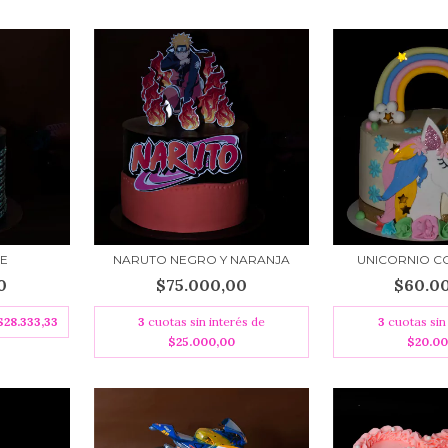
E
NARUTO NEGRO Y NARANJA
UNICORNIO C
0
$75.000,00
$60.0
$28.333,33
3
cuotas sin interés de
3
cuotas sin
$25.000,00
$20.0