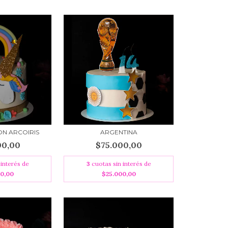
ON ARCOIRIS
ARGENTINA
00,00
$75.000,00
 interés de
3
cuotas sin interés de
00,00
$25.000,00