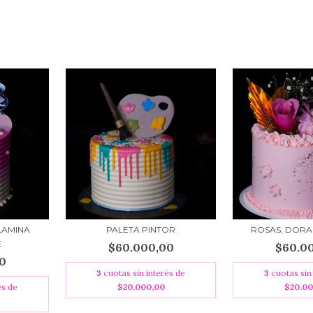
LAMINA
PALETA PINTOR
ROSAS, DORA
E
$60.000,00
$60.0
0
3
cuotas sin interés de
3
cuotas sin
és de
$20.000,00
$20.0