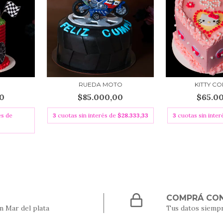
RUEDA MOTO
KITTY C
0
$85.000,00
$65.0
és de
3
cuotas sin interés de
$28.333,33
3
cuotas sin inte
COMPRÁ CON
n Mar del plata
Tus datos siemp