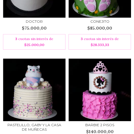
DOCTOR
CONEJITO
$75.000,00
$85.000,00
3
cuotas sin interés de
3
cuotas sin interés de
$25.000,00
$28.333,33
PASTELILLO, GABY Y LA CASA
BARBIE 2 PISOS
DE MUÑECAS
$140.000,00