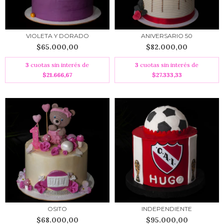
VIOLETA Y DORADO
ANIVERSARIO 50
$65.000,00
$82.000,00
3
cuotas sin interés de
3
cuotas sin interés de
$21.666,67
$27.333,33
OSITO
INDEPENDIENTE
$68.000,00
$95.000,00