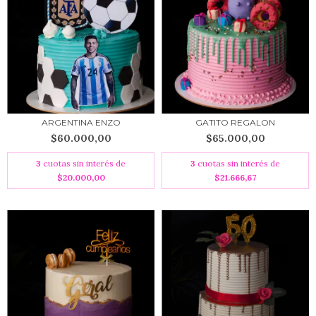
ARGENTINA ENZO
GATITO REGALON
$60.000,00
$65.000,00
3
cuotas sin interés de
3
cuotas sin interés de
$20.000,00
$21.666,67