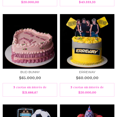
$20.000,00
$43.333,33
BUD BUNNY
ERREWAY
$65.000,00
$60.000,00
3
cuotas sin interés de
3
cuotas sin interés de
$21.666,67
$20.000,00